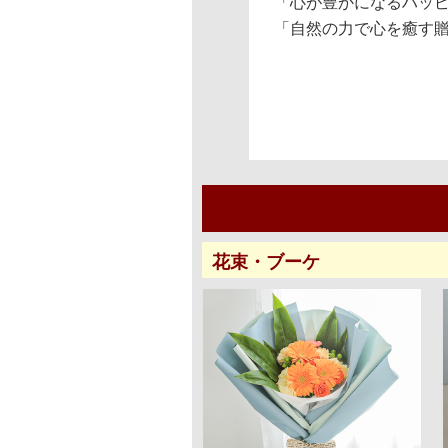
「心が豊かになるハッ
「自然の力で心を癒す
花束・ブーケ