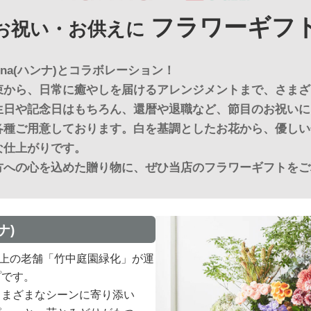
フラワーギフ
お祝い・お供えに
na(ハンナ)とコラボレーション！
束から、日常に癒やしを届けるアレンジメントまで、さまざ
生日や記念日はもちろん、還暦や退職など、節目のお祝いに
各種ご用意しております。白を基調としたお花から、優しい
な仕上がりです。
方への心を込めた贈り物に、ぜひ当店のフラワーギフトをご
ナ)
0年以上の老舗「竹中庭園緑化」が運
プです。
さまざまなシーンに寄り添い