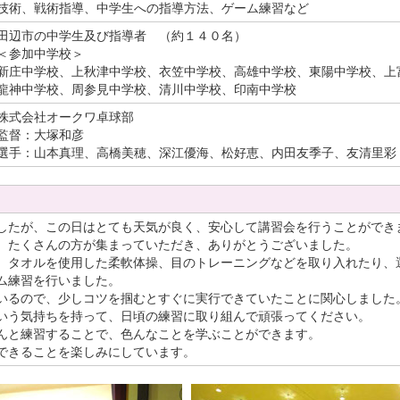
技術、戦術指導、中学生への指導方法、ゲーム練習など
田辺市の中学生及び指導者 （約１４０名）
＜参加中学校＞
新庄中学校、上秋津中学校、衣笠中学校、高雄中学校、東陽中学校、上
龍神中学校、周参見中学校、清川中学校、印南中学校
株式会社オークワ卓球部
監督：大塚和彦
選手：山本真理、高橋美穂、深江優海、松好恵、内田友季子、友清里彩
したが、この日はとても天気が良く、安心して講習会を行うことができ
、たくさんの方が集まっていただき、ありがとうございました。
、タオルを使用した柔軟体操、目のトレーニングなどを取り入れたり、
ム練習を行いました。
いるので、少しコツを掴むとすぐに実行できていたことに関心しました
いう気持ちを持って、日頃の練習に取り組んで頑張ってください。
んと練習することで、色んなことを学ぶことができます。
できることを楽しみにしています。