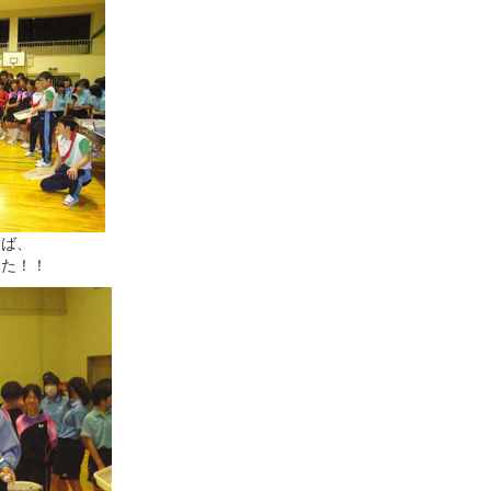
めば、
した！！