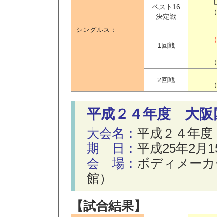
ベスト16
（
決定戦
シングルス：
（
1回戦
（
2回戦
（
平成２４年度 大阪
大会名：
平成２４年度
期 日：
平成25年2月
会 場：
ボディメーカ
館）
【試合結果】