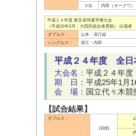
３位
内田（オークワ）
平成２４年度 東京卓球選手権大会
（平成25年3月：大田区総合体育館） 出場者
ダブルス：
山本・深江組
シングルス：
深江・内田
平成２４年度 全日
大会名：
平成２４年度
期 日：
平成25年1月
会 場：
国立代々木競
【試合結果】
ダブルス：
（
1回戦