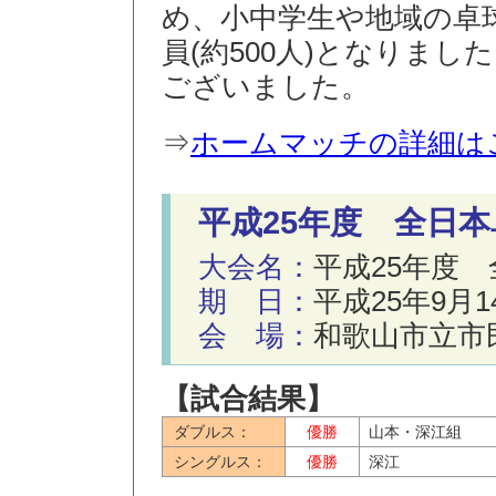
め、小中学生や地域の卓
員(約500人)となりま
ございました。
⇒
ホームマッチの詳細は
平成25年度 全日
大会名：
平成25年度
期 日：
平成25年9月
会 場：
和歌山市立市
【試合結果】
ダブルス：
優勝
山本・深江組
シングルス：
優勝
深江