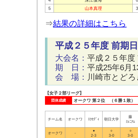
4
深江優海
5
山本真理
⇒
結果の詳細はこちら
平成２５年度 前期
大会名：
平成２５年度
期 日：
平成25年6月
会 場：
川崎市とどろ
【女子２部リーグ】
オークワ 第２位 （６勝１敗）
団体成績
藤
チーム名
オークワ
ｴｸｾﾃﾞｨ
朝日大学
ﾐﾚﾆｱﾑ
●
○
○
オークワ
-
2-3
3-0
3-0