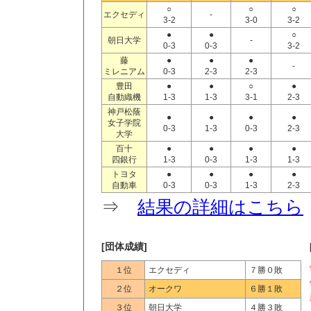
○
○
○
エクセディ
-
3-2
3-0
3-2
●
●
○
朝日大学
-
0-3
0-3
3-2
藤
●
●
●
-
ミレニアム
0-3
2-3
2-3
豊田
●
●
○
●
自動織機
1-3
1-3
3-1
2-3
神戸松蔭
●
●
●
●
女子学院
0-3
1-3
0-3
2-3
大学
百十
●
●
●
●
四銀行
1-3
0-3
1-3
1-3
トヨタ
●
●
●
●
自動車
0-3
0-3
1-3
2-3
⇒
結果の詳細はこちら
[団体成績]
１位
エクセディ
７勝０敗
２位
オークワ
６勝１敗
３位
朝日大学
４勝３敗