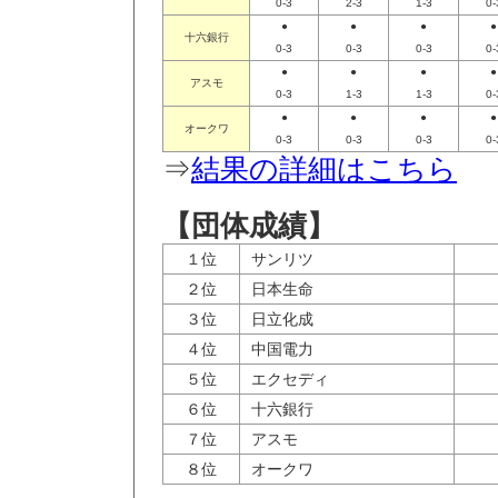
0-3
2-3
1-3
0-
●
●
●
●
十六銀行
0-3
0-3
0-3
0-
●
●
●
●
アスモ
0-3
1-3
1-3
0-
●
●
●
●
オークワ
0-3
0-3
0-3
0-
⇒
結果の詳細はこちら
【団体成績】
１位
サンリツ
２位
日本生命
３位
日立化成
４位
中国電力
５位
エクセディ
６位
十六銀行
７位
アスモ
８位
オークワ