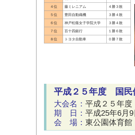
４位
藤ミレニアム
４勝３敗
５位
豊田自動織機
３勝４敗
６位
神戸松蔭女子学院大学
３勝４敗
７位
百十四銀行
１勝６敗
８位
トヨタ自動車
０勝７敗
平成２５年度 国民
大会名：
平成２５年度
期 日：
平成25年6月
会 場：
東公園体育館