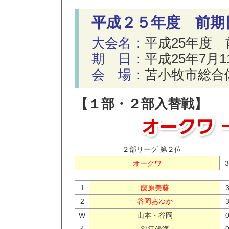
平成２５年度 前期
大会名：
平成25年度
期 日：
平成25年7月
会 場：
苫小牧市総合
【１部・２部入替戦】
２部リーグ 第２位
オークワ
3
1
藤原美葵
2
谷岡あゆか
W
山本・谷岡