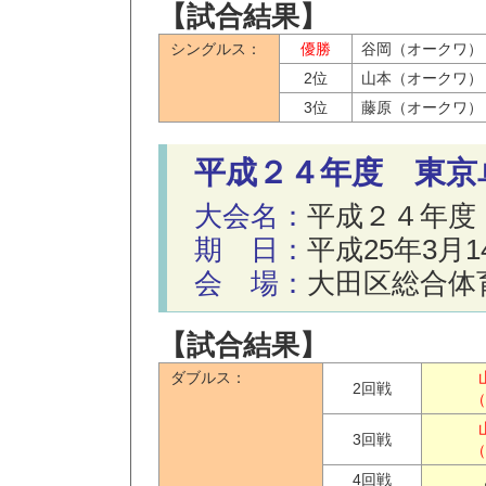
【試合結果】
シングルス：
優勝
谷岡（オークワ）
2位
山本（オークワ）
3位
藤原（オークワ）
平成２４年度 東京
大会名：
平成２４年度
期 日：
平成25年3月
会 場：
大田区総合体
【試合結果】
ダブルス：
2回戦
（
3回戦
（
4回戦