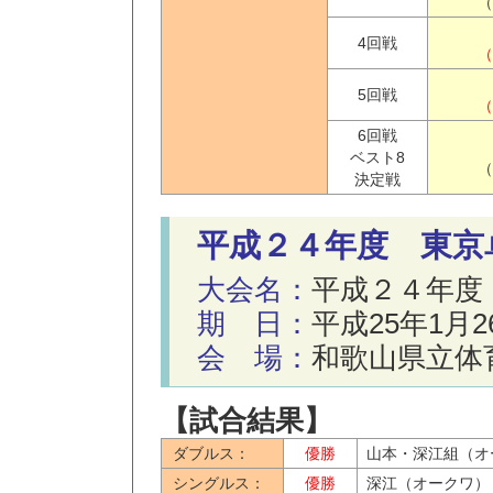
（
4回戦
（
5回戦
（
6回戦
ベスト8
（
決定戦
平成２４年度 東京
大会名：
平成２４年度
期 日：
平成25年1月
会 場：
和歌山県立体
【試合結果】
ダブルス：
優勝
山本・深江組（オ
シングルス：
優勝
深江（オークワ）