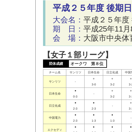
平成２５年度 後期
大会名：
平成２５年度
期 日：
平成25年11
会 場：
大阪市中央体
【女子１部リーグ】
オークワ 第８位
団体成績
チーム名
サンリツ
日本生命
日立化成
中国
○
○
○
サンリツ
-
3-0
3-2
3-
●
○
○
日本生命
-
0-3
3-2
3-
●
●
○
日立化成
-
2-3
2-3
3-
●
●
●
中国電力
-
2-3
1-3
1-3
●
●
●
●
エクセディ