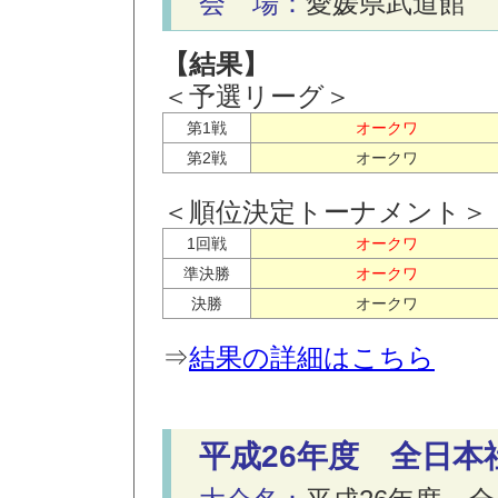
会 場：
愛媛県武道館
【結果】
＜予選リーグ＞
第1戦
オークワ
第2戦
オークワ
＜順位決定トーナメント＞
1回戦
オークワ
準決勝
オークワ
決勝
オークワ
⇒
結果の詳細はこちら
平成26年度 全日