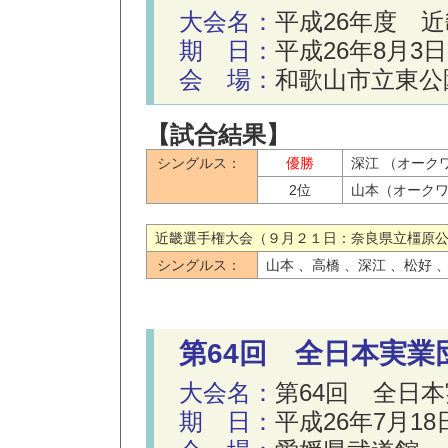
大会名：
平成26年度 
期 日：
平成26年8月3
会 場：
和歌山市立東公
【試合結果】
シングルス：
優勝
深江 （オーク
2位
山本（オーク
近畿選手権大会（９月２１日：奈良県立橿原公
シングルス：
山本 、高橋 、深江 、松好 
第64回 全日本実業
大会名：
第64回 全日
期 日：
平成26年7月1