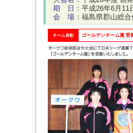
期 日：
平成26年6月1
会 場：
福島県郡山総合
ゴールデンチーム賞 受賞
チーム表彰