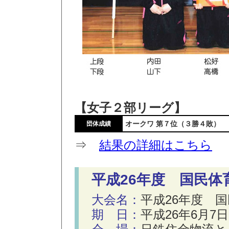
【女子２部リーグ】
オークワ 第７位（３勝４敗）
団体成績
⇒
結果の詳細はこちら
平成26年度 国民体
大会名：
平成26年度 
期 日：
平成26年6月7