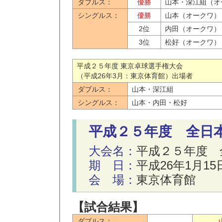
ダブルス：
優勝
山本・深江組（オ
シングルス：
優勝
山本（オークワ）
2位
内田（オークワ）
3位
松好（オークワ）
平成２５年度 東京卓球選手権大会
（平成26年3月：東京体育館）出場者
ダブルス：
山本・深江組
シングルス：
山本・内田・松好
平成２５年度 全日
大会名：
平成２５年度 
期 日：
平成26年1月1
会 場：
東京体育館
【試合結果】
ダブルス：