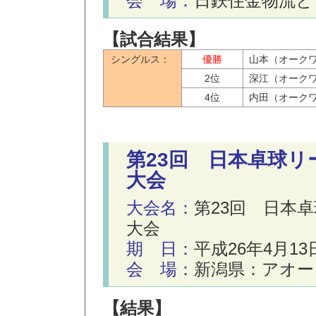
会 場：
日鉄住金物流と
【試合結果】
シングルス：
優勝
山本（オーク
2位
深江（オーク
4位
内田（オーク
第23回 日本卓球
大会
大会名：
第23回 日本
大会
期 日：
平成26年4月1
会 場：
新潟県：アオー
【結果】