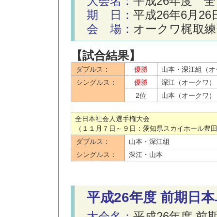
大会名：
平成26年度 
期 日：
平成26年6月2
会 場：
オークワ梶取練
【試合結果】
ダブルス：
優勝
山本・深江組（オ
シングルス：
優勝
深江（オークワ）
2位
山本（オークワ）
全日本社会人選手権大会
（１１月７日～９日：愛知県スカイホール豊
ダブルス：
山本・深江組
シングルス：
深江・山本
平成26年度 前期日
大会名：
平成26年度 