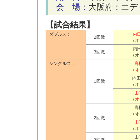
会 場：
大阪府：エデ
【試合結果】
ダブルス：
内
2回戦
（オ
内
3回戦
（オ
シングルス：
高
（オ
内田
1回戦
（オ
山
（オ
高
（オ
2回戦
山
（オ
山