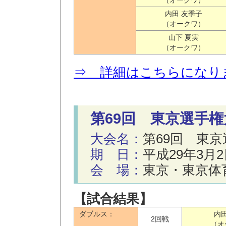
（オークワ）
内田 友季子
（オークワ）
山下 夏実
（オークワ）
⇒ 詳細はこちらになり
第69回 東京選手権
大会名：
第69回 東
期 日：
平成29年3月
会 場：
東京・東京体
【試合結果】
ダブルス：
内
2回戦
（オ