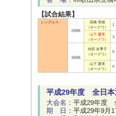
【試合結果】
シングルス：
高橋 美穂
1
（オークワ）
2回戦
山下 夏実
3
（オークワ）
内田 友季子
0
（オークワ）
3回戦
山下 夏実
0
（オークワ）
平成29年度 全日
大会名：
平成29年度
期 日：
平成29年9月1