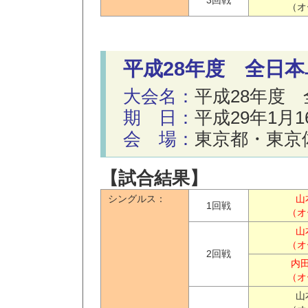
3回戦
（オ
平成28年度 全日
大会名：
平成28年度
期 日：
平成29年1月1
会 場：
東京都・東京
【試合結果】
シングルス：
山
1回戦
（オ
山
（オ
2回戦
内田
（オ
山