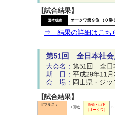
【試合結果】
オークワ第９位 （０勝
団体成績
⇒ 結果の詳細はこち
第51回 全日本社
大会名：
第51回 全
期 日：
平成29年11月
会 場：
岡山県・ジッ
【試合結果】
ダブルス：
高橋・山下
1回戦
3
（オークワ）