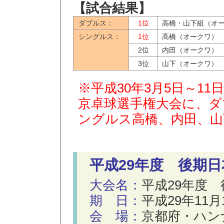
【試合結果】
ダブルス：
1位
高橋・山下組（オ
シングルス：
1位
高橋（オークワ）
2位
内田（オークワ）
3位
山下（オークワ）
※平成30年3月5日～1
京卓球選手権大会に、ダ
ングルス高橋、内田、山
平成29年度 後期
大会名：
平成29年度
期 日：
平成29年11月1
会 場：
京都府・ハン