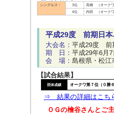
シングルス：
3位
高橋 （オーク
4位
内田 （オーク
平成29度 前期日
大会名：
平成29度 
期 日：
平成29年6月7
会 場：
島根県・松江
【試合結果】
オークワ第７位（０勝
団体成績
⇒ 結果の詳細はこち
ＯＧの檜谷さんとご