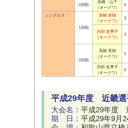
高橋・山下
2回戦
0
（オークワ）
シングルス：
高橋 美穂
3
（オークワ）
1回戦
内田 友季子
3
（オークワ）
高橋 美穂
1
（オークワ）
2回戦
内田 友季子
0
（オークワ）
平成29年度 近畿
大会名：
平成29年度
期 日：
平成29年9月2
会 場：
和歌山県立橋