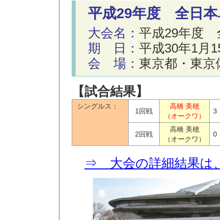
平成29年度 全日
大会名：
平成29年度
期 日：
平成30年1月1
会 場：
東京都・東京
【試合結果】
シングルス：
高橋 美穂
1回戦
3
（オークワ）
高橋 美穂
2回戦
0
（オークワ）
⇒ 大会の詳細結果は