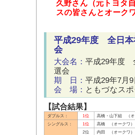
久野さん（元トヨタ
スの皆さんとオーク
平成29年度 全日
会
大会名：
平成29年度
選会
期 日：
平成29年7月9
会 場：
ともづなスポ
【試合結果】
ダブルス：
1位
高橋・山下組 （オ
シングルス：
1位
高橋 （オークワ）
2位
内田 （オークワ）