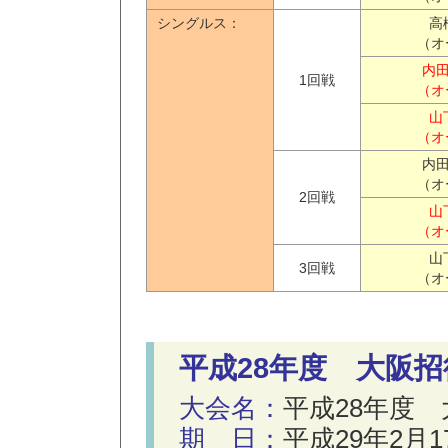
シングルス：
高
（オ
内田
1回戦
（オ
山
（オ
内田
（オ
2回戦
山
（オ
山
3回戦
（オ
平成28年度 大阪
大会名：
平成28年度
期 日：
平成29年2月