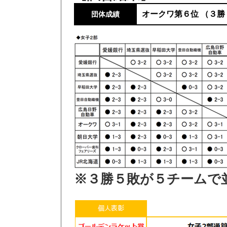
オークワ第６位 （３勝
団体成績
※３勝５敗が５チームで