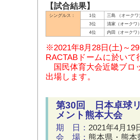
【試合結果】
シングルス：
1位
三島 （オークワ
3位
清家（オークワ
4位
内田（オークワ
※2021年8月28日(土)
RACTABドームに於い
国民体育大会近畿ブロッ
出場します。
第30回 日本卓球
メント熊本大会
期 日：
2021年4月19
会 場：
熊本県・熊本