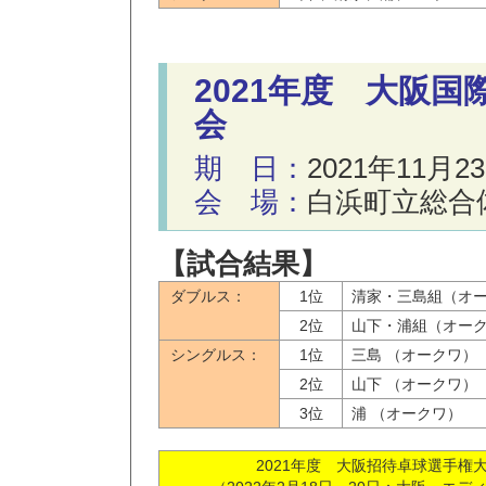
2021年度 大阪
会
期 日：
2021年11月2
会 場：
白浜町立総合
【試合結果】
ダブルス：
1位
清家・三島組（オ
2位
山下・浦組（オー
シングルス：
1位
三島 （オークワ）
2位
山下 （オークワ）
3位
浦 （オークワ）
2021年度 大阪招待卓球選手権