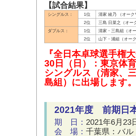
【試合結果】
シングルス：
1位
清家 綾乃 （オーク
2位
三島 日菜之（オー
ダブルス：
1位
清家・三島組（オ
2位
山下・浦組（オー
『全日本卓球選手権大会』
30日（日）：東京体
シングルス（清家、
島組）に出場します
2021年度 前期
期 日：
2021年6月23
会 場：
千葉県：バル