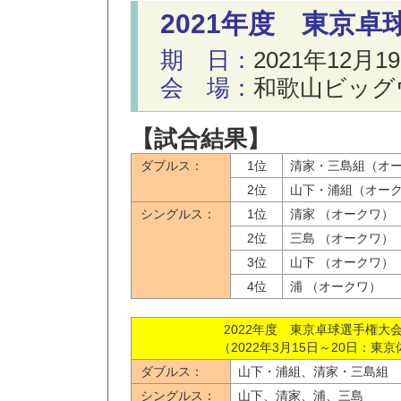
2021年度 東京
期 日：
2021年12月1
会 場：
和歌山ビッグ
【試合結果】
ダブルス：
1位
清家・三島組（オ
2位
山下・浦組（オー
シングルス：
1位
清家 （オークワ）
2位
三島 （オークワ）
3位
山下 （オークワ）
4位
浦 （オークワ）
2022年度 東京卓球選手権大
（2022年3月15日～20日：東
ダブルス：
山下・浦組、清家・三島組
シングルス：
山下、清家、浦、三島