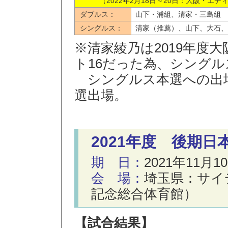
（2022年2月18日～20日：大阪・エ
ダブルス：
山下・浦組、清家・三島組
シングルス：
清家（推薦）、山下、大石、
※清家綾乃は2019年度
ト16だった為、シングル
シングルス本選への出場
選出場。
2021年度 後期
期 日：
2021年11月1
会 場：
埼玉県：サイ
記念総合体育館）
【試合結果】