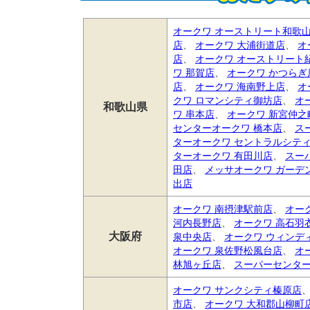
オークワ オーストリート和歌
店
、
オークワ 大浦街道店
、
オ
店
、
オークワ オーストリート
ワ 那賀店
、
オークワ かつらぎ
店
、
オークワ 海南野上店
、
オ
クワ ロマンシティ御坊店
、
オ
和歌山県
ワ 串本店
、
オークワ 新宮仲之
センターオークワ 橋本店
、
ス
ターオークワ セントラルシテ
ターオークワ 有田川店
、
スー
田店
、
メッサオークワ ガーデ
出店
オークワ 南摂津駅前店
、
オー
河内長野店
、
オークワ 高石羽
大阪府
泉中央店
、
オークワ ウィンデ
オークワ 泉佐野松風台店
、
オ
林旭ヶ丘店
、
スーパーセンター
オークワ サンクシティ榛原店
市店
、
オークワ 大和郡山柳町