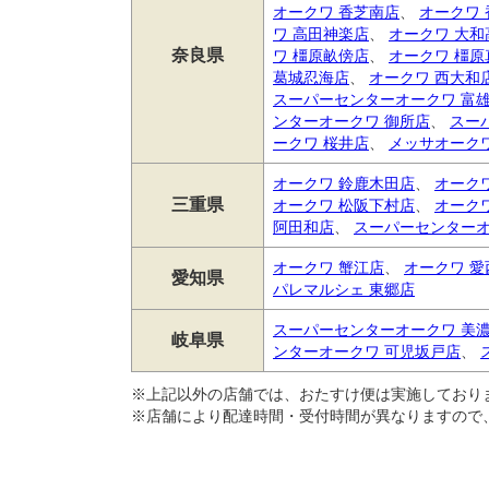
オークワ 香芝南店
、
オークワ
ワ 高田神楽店
、
オークワ 大和
奈良県
ワ 橿原畝傍店
、
オークワ 橿原
葛城忍海店
、
オークワ 西大和
スーパーセンターオークワ 富
ンターオークワ 御所店
、
スー
ークワ 桜井店
、
メッサオーク
オークワ 鈴鹿木田店
、
オーク
三重県
オークワ 松阪下村店
、
オーク
阿田和店
、
スーパーセンターオ
オークワ 蟹江店
、
オークワ 
愛知県
パレマルシェ 東郷店
スーパーセンターオークワ 美
岐阜県
ンターオークワ 可児坂戸店
、
※上記以外の店舗では、おたすけ便は実施しており
※店舗により配達時間・受付時間が異なりますので