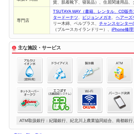
貨、肌着靴下、寝装品）、住居関連用品、
TSUTAYA WAY（書籍、レンタル、CD販売
タードーナツ
、
ビジョンメガネ
、
ヘアーズ
専門店
リー木綿、ベルプラス、
チャンスセンター(
（ブルースカイランドリー）、
iPhone
主な施設・サービス
ATM取扱銀行：紀陽銀行、紀北川上農業協同組合、南都銀行