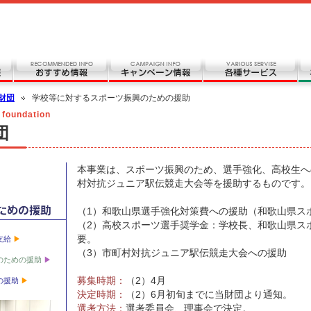
財団
学校等に対するスポーツ振興のための援助
 foundation
団
本事業は、スポーツ振興のため、選手強化、高校生へ
村対抗ジュニア駅伝競走大会等を援助するものです。
（1）和歌山県選手強化対策費への援助（和歌山県ス
（2）高校スポーツ選手奨学金：学校長、和歌山県ス
要。
支給
（3）市町村対抗ジュニア駅伝競走大会への援助
のための援助
募集時期：
（2）4月
の援助
決定時期：
（2）6月初旬までに当財団より通知。
選考方法：
選考委員会、理事会で決定。